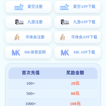
利用系统漏洞干扰平台正常运行
从事未经授权的宣传、引流或推广行为
五、知识产权声明
milan体育官网平台的所有内容（含图像、数据、结构设计、源代码
等）均为平台或其授权方合法所有。用户不得擅自使用、传播或改编
平台资料。
六、免责声明
本平台所提供的数据和信息均为参考用途，不对用户因依赖该等信息
所产生的后果承担法律责任。
七、协议修改