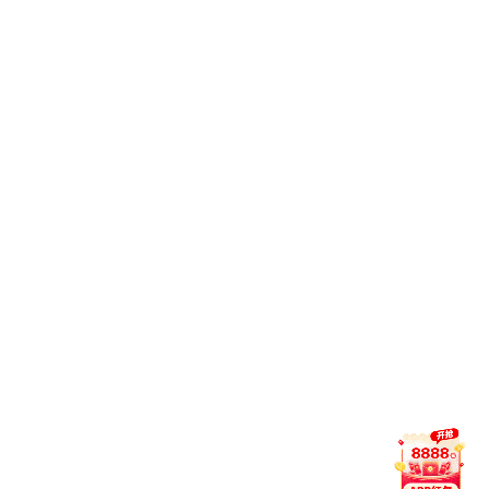
3. 账户结构重构
优化设备登录体验，支持自动识别；成长记录以图表形式展现，
便于用户自查；新增记录筛选功能，提高可读性。
4. 其他更新
解决低分辨率设备部分界面错位问题。
整体加载速度提升约 27%。
帮助中心加入“规则教学”视频，支持中文字幕。
5. 风险提示系统上线
当赛事数据波动过快时，系统将弹出提示层，避免误触操作。串
联项目中若出现异常，也可自动筛除。
6. 地区适配与语言拓展
milan体育官网 新增多语言界面（含英语、马来语、泰语），支
持地区自动切换赛事内容与显示格式。