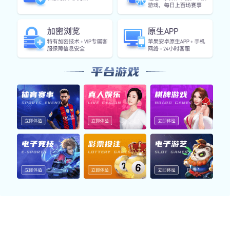
v6.3.0 · 版本发布
发布日期：2025年10月18日
本次更新重点提升多终端体验、一致性推荐策略以及账户系
统稳定性。
1. 多端统一适配
针对桌面、移动、小程序端进行布局标准化，用户可跨设备继续
浏览赛事与历史操作，无需重复设置。
新引入的“核心组件容错机制”确保即使部分模块异常也不会影响
主要流程，进一步增强平台可靠性。
2. 推荐系统升级
推荐逻辑加入用户操作偏好、浏览行为等维度，动态生成个性化
推荐。也支持查看平台热投排行。