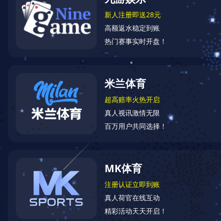
B费荣膺英
在英超联赛中，布鲁诺
得这一殊荣，成功追平
的意义，包括他的个