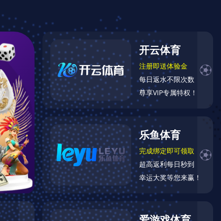
App
公司
体育
注册入口
简介
报道
lan体育官网
赛事实时同
育官网APP
为您带来高速、高清、稳定
端访问