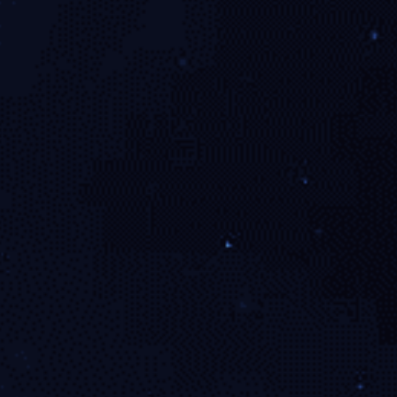
技体育中，坚持、自我
待布鲁诺·费尔南德斯
下一篇：
维尔茨自信表示仍在进步各方面状