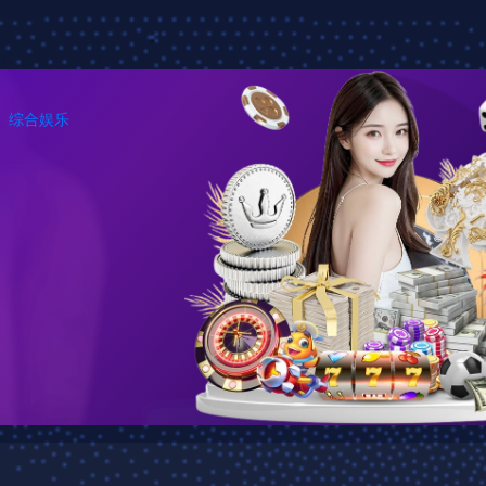
全天更新 ·
mi
步
无论您身在何处，
milan体
的观赛体验。
下载客户端
网页