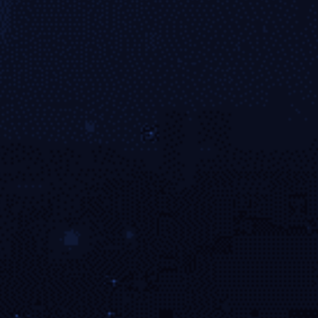
#3
#
打封闭参加世界杯巴
34岁埃塔执掌球队成五大联
赛首位女
-24
推荐
2026-06-01
推荐
联系我们
自贡市自流井区五星街673号
support@chromecn.com