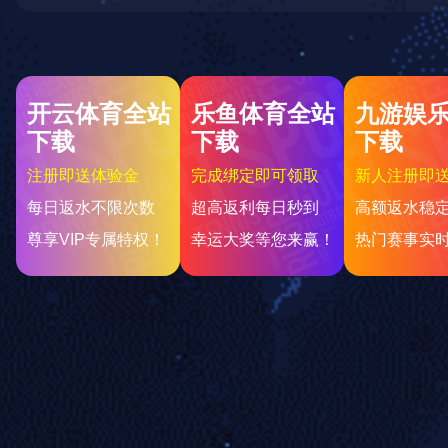
入地理解B费在现代
1、B费的卓
在三月份的比赛中，
了极高的战术意识和
得比赛。
尤其是在面对强敌时
比赛中的决定性表现
此外，B费还积极参
其再次获得最佳球员
2、对球队
B费不仅是一名优秀
系中的核心。每当他