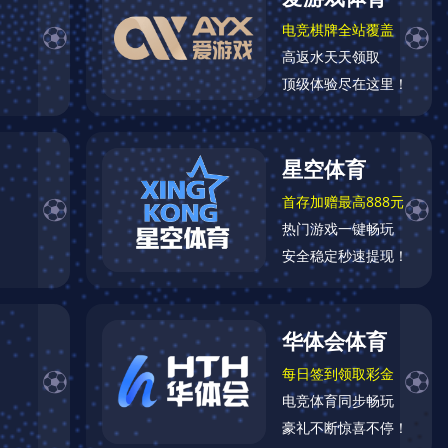
追平C罗纪录
这已是他个人第六次获
详细探讨B费此次获奖
过这些分析，可以更深